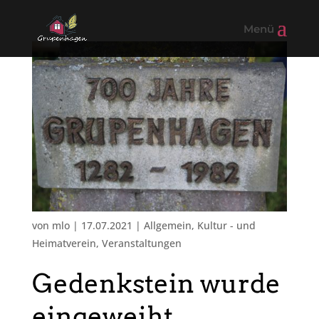
von
mlo
|
17.07.2021
|
Allgemein
,
Kultur - und
Heimatverein
,
Veranstaltungen
Gedenkstein wurde
eingeweiht