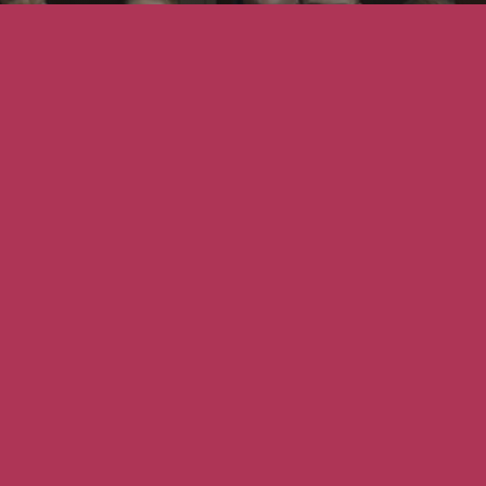

Gründungsdatum
Februar 1884 (Kameradschaft
Grupenhagen)

Mitglieder
134

Vorstand
Eric Hubel – 1. Vorsitzender,
Björn Bödeker – 2. Vorsitzender,
Melanie Barbier – Schriftführerin
Daniel Kessler – Kassenwart
Oliver Schierholz – Schießwart