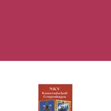
Marco von Brandenstein – Jugendwart
Christine Drauschke – Frauenreferentin

Ort der Zusammenkunft
Dorfgemeinschaftshaus Grupenhagen,
Schießraum im 1. Stock