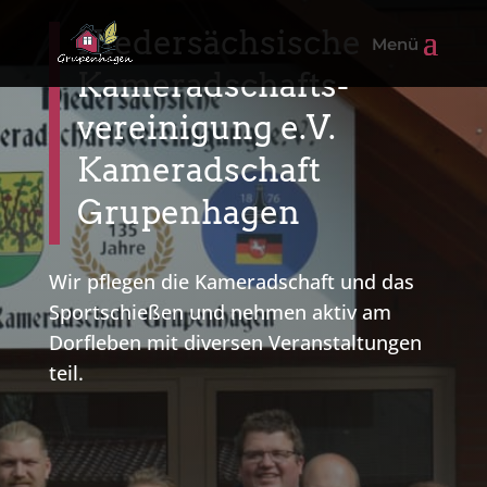
Niedersächsische
Kameradschafts-
vereinigung e.V.
Kameradschaft
Grupenhagen
Wir pflegen die Kameradschaft und das
Sportschießen und nehmen aktiv am
Dorfleben mit diversen Veranstaltungen
teil.