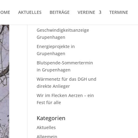
HOME
AKTUELLES
BEITRÄGE
VEREINE
TERMINE
Neueste Beiträge
Geschwindig­keits­anzeige
Grupenhagen
Energieprojekte in
Grupenhagen
Blutspende-Sommertermin
in Grupenhagen
Wärmenetz für das DGH und
direkte Anlieger
Wir im Flecken Aerzen – ein
Fest für alle
Kategorien
Aktuelles
Allgemein