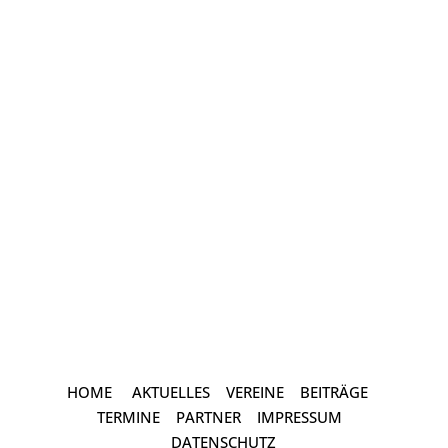
dynamischen Besetzung, zusammen
mit der Klimaschutzagentur
Weserbergland an der Umsetzung der
energetischen Aufgaben aus dem
Quartierskonzept....
HOME
AKTUELLES
VEREINE
BEITRÄGE
TERMINE
PARTNER
IMPRESSUM
DATENSCHUTZ