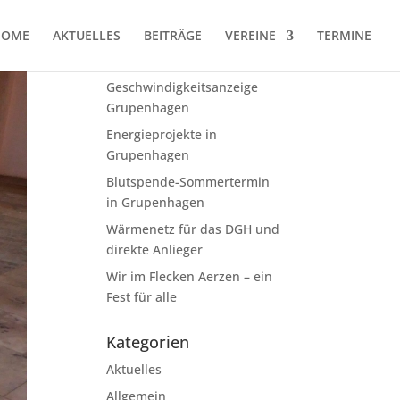
HOME
AKTUELLES
BEITRÄGE
VEREINE
TERMINE
Neueste Beiträge
Geschwindig­keits­anzeige
Grupenhagen
Energieprojekte in
Grupenhagen
Blutspende-Sommertermin
in Grupenhagen
Wärmenetz für das DGH und
direkte Anlieger
Wir im Flecken Aerzen – ein
Fest für alle
Kategorien
Aktuelles
Allgemein