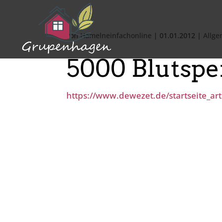
von
Hamelneinfachonline
|
01.01.2012
|
Allge
5000 Blutsp
https://www.dewezet.de/startseite_art