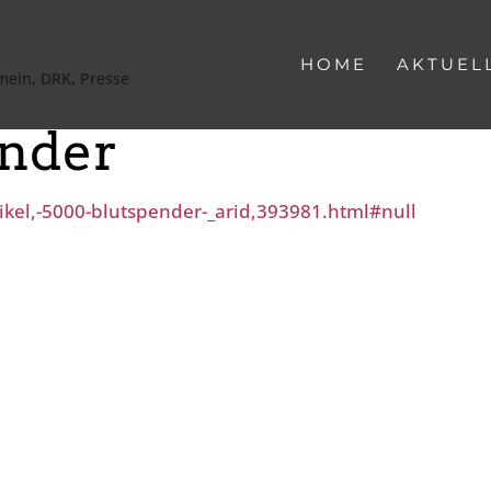
HOME
AKTUEL
mein
,
DRK
,
Presse
ender
ikel,-5000-blutspender-_arid,393981.html#null